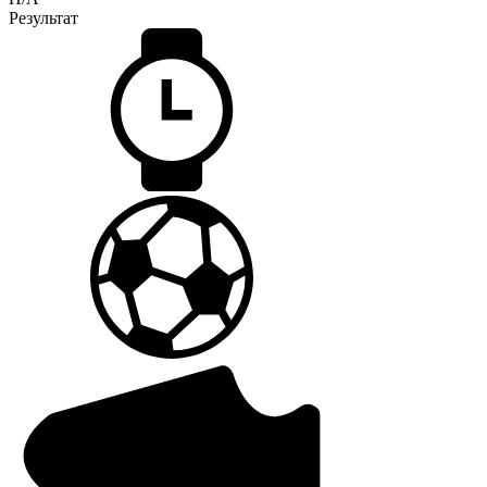
Результат