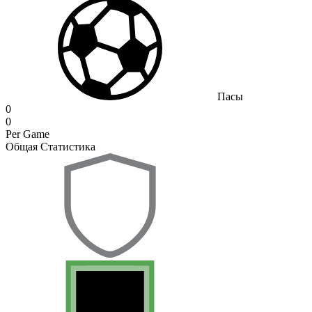
Пасы
0
0
Per Game
Общая Статистика