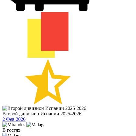
Второй дивизион Испании 2025-2026
2 Фев 2026
В гостях