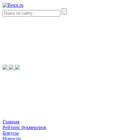
Главная
Рейтинг букмекеров
Бонусы
Новости