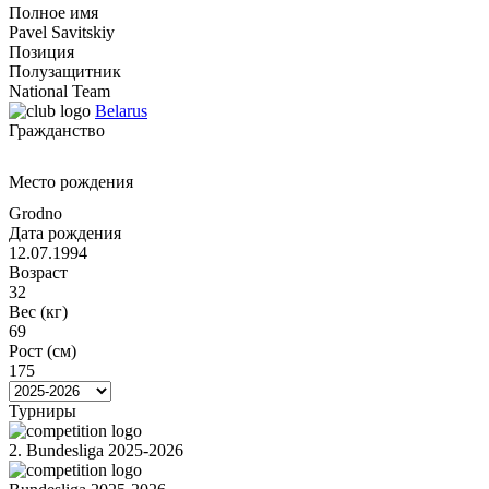
Полное имя
Pavel Savitskiy
Позиция
Полузащитник
National Team
Belarus
Гражданство
Место рождения
Grodno
Дата рождения
12.07.1994
Возраст
32
Вес (кг)
69
Рост (см)
175
Турниры
2. Bundesliga 2025-2026