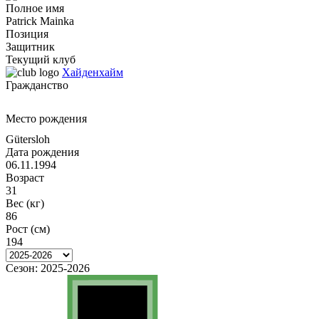
Полное имя
Patrick Mainka
Позиция
Защитник
Текущий клуб
Хайденхайм
Гражданство
Место рождения
Gütersloh
Дата рождения
06.11.1994
Возраст
31
Вес (кг)
86
Рост (см)
194
Сезон:
2025-2026