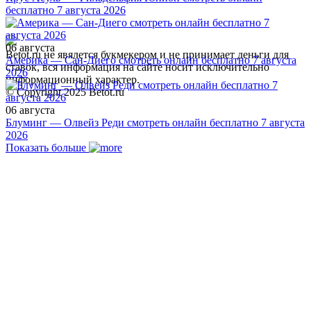
бесплатно 7 августа 2026
06 августа
Betot.ru не явялется букмекером и не принимает деньги для
Америка — Сан-Диего смотреть онлайн бесплатно 7 августа
ставок, вся информация на сайте носит исключительно
2026
информационный характер.
© Copyright 2025 Betot.ru
06 августа
Блуминг — Олвейз Реди смотреть онлайн бесплатно 7 августа
2026
Показать больше