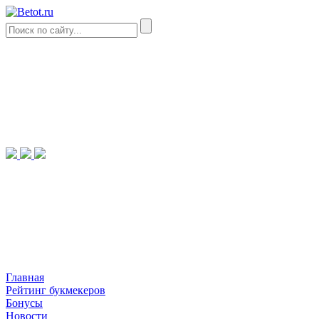
Главная
Рейтинг букмекеров
Бонусы
Новости