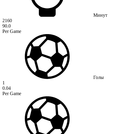
Минут
2160
90.0
Per Game
Голы
1
0.04
Per Game