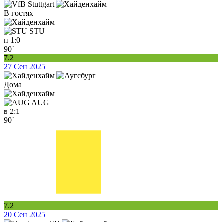
В гостях
STU
п
1:0
90`
7.2
27 Сен 2025
Дома
AUG
в
2:1
90`
7.2
20 Сен 2025