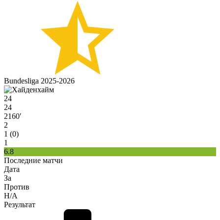
Bundesliga 2025-2026
24
24
2160′
2
1 (0)
1
6.8
Последние матчи
Дата
За
Против
H/A
Результат