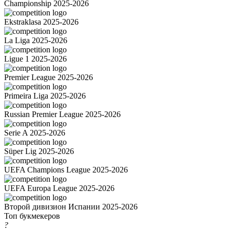
Championship 2025-2026
Ekstraklasa 2025-2026
La Liga 2025-2026
Ligue 1 2025-2026
Premier League 2025-2026
Primeira Liga 2025-2026
Russian Premier League 2025-2026
Serie A 2025-2026
Süper Lig 2025-2026
UEFA Champions League 2025-2026
UEFA Europa League 2025-2026
Второй дивизион Испании 2025-2026
Топ букмекеров
?