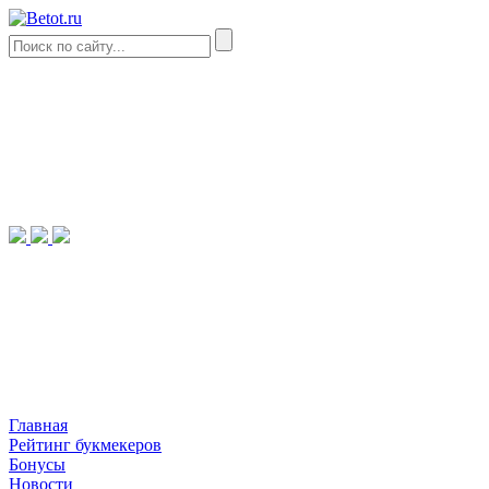
Главная
Рейтинг букмекеров
Бонусы
Новости