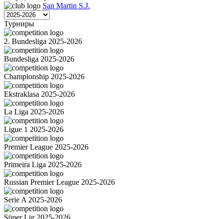
San Martin S.J.
Турниры
2. Bundesliga 2025-2026
Bundesliga 2025-2026
Championship 2025-2026
Ekstraklasa 2025-2026
La Liga 2025-2026
Ligue 1 2025-2026
Premier League 2025-2026
Primeira Liga 2025-2026
Russian Premier League 2025-2026
Serie A 2025-2026
Süper Lig 2025-2026