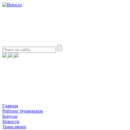
Главная
Рейтинг букмекеров
Бонусы
Новости
Трансляции