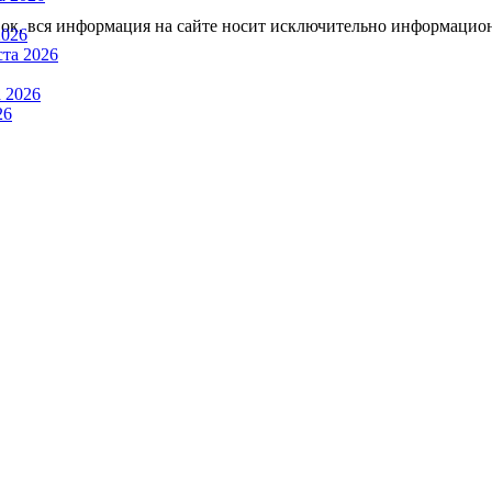
тавок, вся информация на сайте носит исключительно информацио
2026
 2026