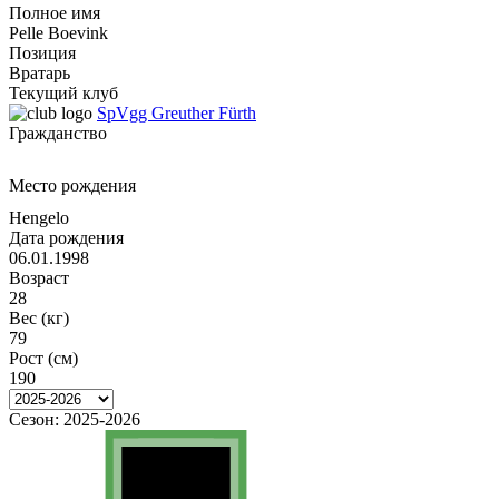
Полное имя
Pelle Boevink
Позиция
Вратарь
Текущий клуб
SpVgg Greuther Fürth
Гражданство
Место рождения
Hengelo
Дата рождения
06.01.1998
Возраст
28
Вес (кг)
79
Рост (см)
190
Сезон:
2025-2026