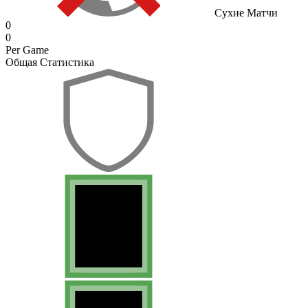
Сухие Матчи
0
0
Per Game
Общая Статистика