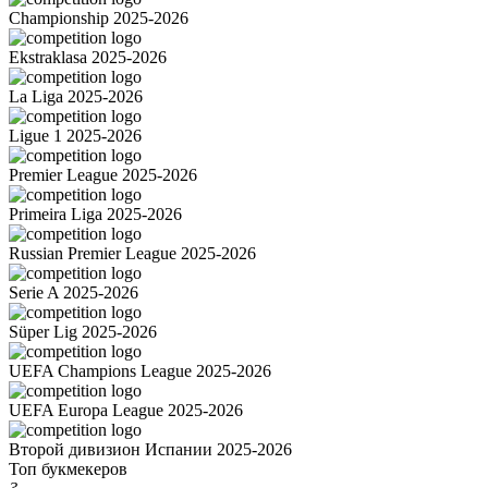
Championship 2025-2026
Ekstraklasa 2025-2026
La Liga 2025-2026
Ligue 1 2025-2026
Premier League 2025-2026
Primeira Liga 2025-2026
Russian Premier League 2025-2026
Serie A 2025-2026
Süper Lig 2025-2026
UEFA Champions League 2025-2026
UEFA Europa League 2025-2026
Второй дивизион Испании 2025-2026
Топ букмекеров