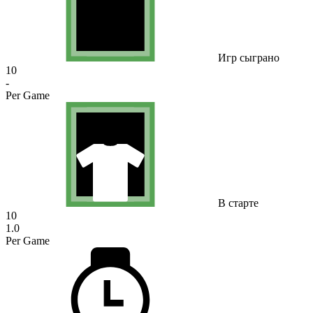
Игр сыграно
10
-
Per Game
В старте
10
1.0
Per Game