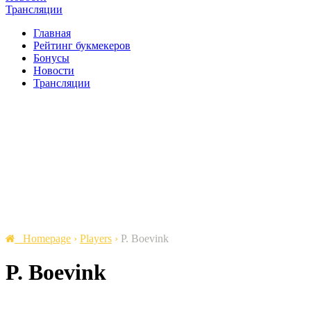
Трансляции
Главная
Рейтинг букмекеров
Бонусы
Новости
Трансляции
Homepage
›
Players
›
P. Boevink
P. Boevink