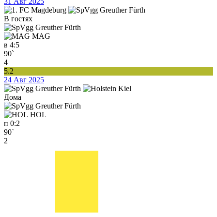
31 Авг 2025
В гостях
MAG
в
4:5
90`
4
5.2
24 Авг 2025
Дома
HOL
п
0:2
90`
2