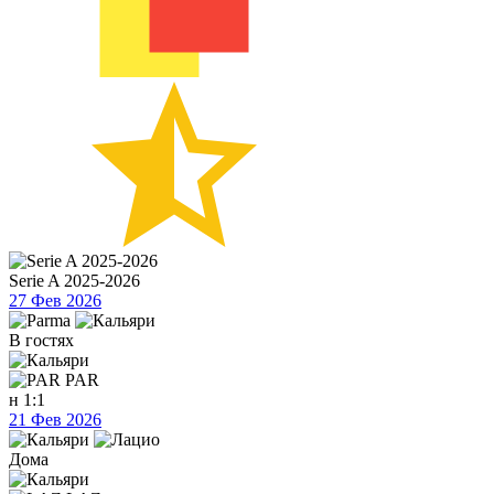
Serie A 2025-2026
27 Фев 2026
В гостях
PAR
н
1:1
21 Фев 2026
Дома