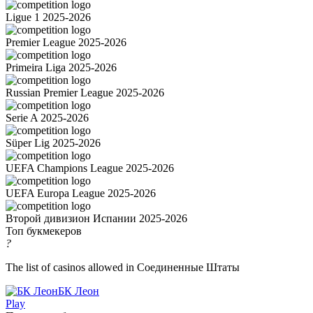
Ligue 1 2025-2026
Premier League 2025-2026
Primeira Liga 2025-2026
Russian Premier League 2025-2026
Serie A 2025-2026
Süper Lig 2025-2026
UEFA Champions League 2025-2026
UEFA Europa League 2025-2026
Второй дивизион Испании 2025-2026
Топ букмекеров
?
The list of casinos allowed in Соединенные Штаты
БК Леон
Play