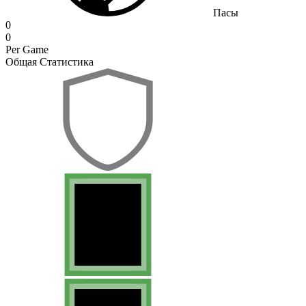
Пасы
0
0
Per Game
Общая Статистика