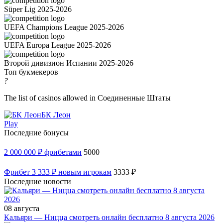
Süper Lig 2025-2026
UEFA Champions League 2025-2026
UEFA Europa League 2025-2026
Второй дивизион Испании 2025-2026
Топ букмекеров
?
The list of casinos allowed in Соединенные Штаты
БК Леон
Play
Последние бонусы
2 000 000 ₽ фрибетами
5000
Фрибет 3 333 ₽ новым игрокам
3333 ₽
Последние новости
08 августа
Кальяри — Ницца смотреть онлайн бесплатно 8 августа 2026