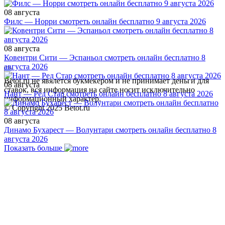
08 августа
Филс — Норри смотреть онлайн бесплатно 9 августа 2026
08 августа
Ковентри Сити — Эспаньол смотреть онлайн бесплатно 8
августа 2026
Betot.ru не явялется букмекером и не принимает деньги для
08 августа
ставок, вся информация на сайте носит исключительно
Нант — Ред Стар смотреть онлайн бесплатно 8 августа 2026
информационный характер.
© Copyright 2025 Betot.ru
08 августа
Динамо Бухарест — Волунтари смотреть онлайн бесплатно 8
августа 2026
Показать больше