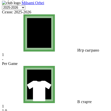
Milsami Orhei
Сезон:
2025-2026
Игр сыграно
1
-
Per Game
В старте
1
1.0