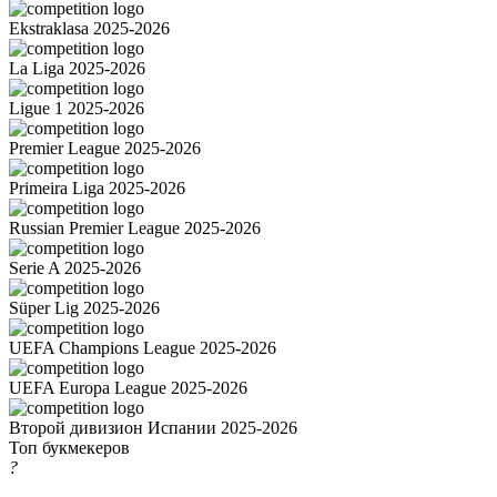
Ekstraklasa 2025-2026
La Liga 2025-2026
Ligue 1 2025-2026
Premier League 2025-2026
Primeira Liga 2025-2026
Russian Premier League 2025-2026
Serie A 2025-2026
Süper Lig 2025-2026
UEFA Champions League 2025-2026
UEFA Europa League 2025-2026
Второй дивизион Испании 2025-2026
Топ букмекеров
?