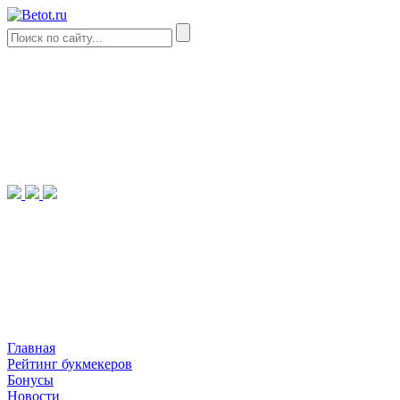
Главная
Рейтинг букмекеров
Бонусы
Новости