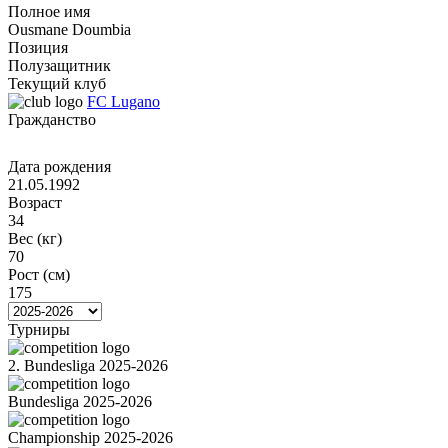
Полное имя
Ousmane Doumbia
Позиция
Полузащитник
Текущий клуб
FC Lugano
Гражданство
Дата рождения
21.05.1992
Возраст
34
Вес (кг)
70
Рост (см)
175
Турниры
2. Bundesliga 2025-2026
Bundesliga 2025-2026
Championship 2025-2026