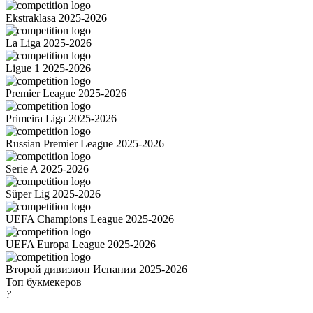
Ekstraklasa 2025-2026
La Liga 2025-2026
Ligue 1 2025-2026
Premier League 2025-2026
Primeira Liga 2025-2026
Russian Premier League 2025-2026
Serie A 2025-2026
Süper Lig 2025-2026
UEFA Champions League 2025-2026
UEFA Europa League 2025-2026
Второй дивизион Испании 2025-2026
Топ букмекеров
?