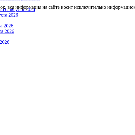
тавок, вся информация на сайте носит исключительно информацио
о 6 августа 2026
а 2026
 2026