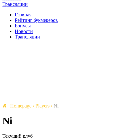
Трансляции
Главная
Рейтинг букмекеров
Бонусы
Новости
Трансляции
Homepage
›
Players
›
Ni
Ni
Текущий клуб