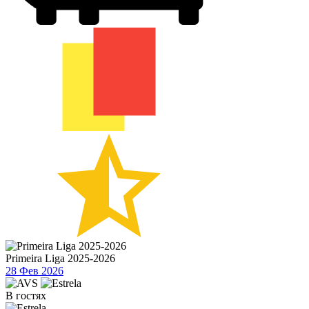
Primeira Liga 2025-2026
28 Фев 2026
В гостях