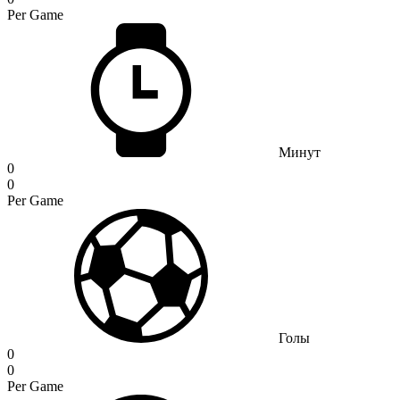
Per Game
Минут
0
0
Per Game
Голы
0
0
Per Game