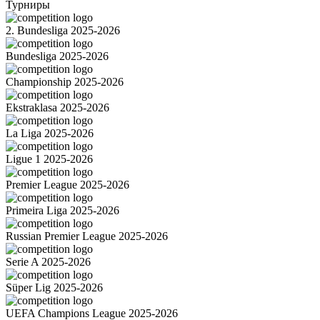
Турниры
2. Bundesliga 2025-2026
Bundesliga 2025-2026
Championship 2025-2026
Ekstraklasa 2025-2026
La Liga 2025-2026
Ligue 1 2025-2026
Premier League 2025-2026
Primeira Liga 2025-2026
Russian Premier League 2025-2026
Serie A 2025-2026
Süper Lig 2025-2026
UEFA Champions League 2025-2026