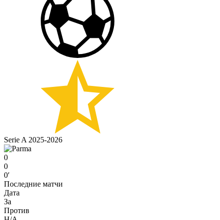
Serie A 2025-2026
0
0
0′
Последние матчи
Дата
За
Против
H/A