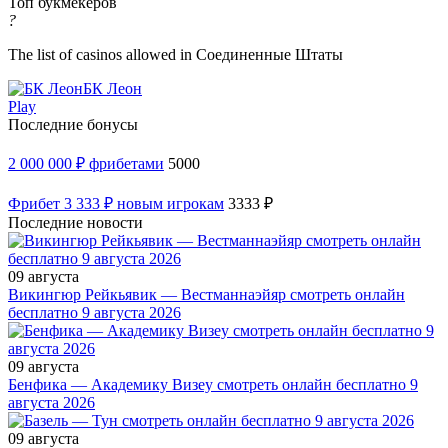
Топ букмекеров
?
The list of casinos allowed in Соединенные Штаты
БК Леон
Play
Последние бонусы
2 000 000 ₽ фрибетами
5000
Фрибет 3 333 ₽ новым игрокам
3333 ₽
Последние новости
09 августа
Викингюр Рейкьявик — Вестманнаэйяр смотреть онлайн
бесплатно 9 августа 2026
09 августа
Бенфика — Академику Визеу смотреть онлайн бесплатно 9
августа 2026
09 августа