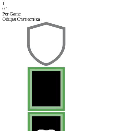
1
0.1
Per Game
Общая Статистика