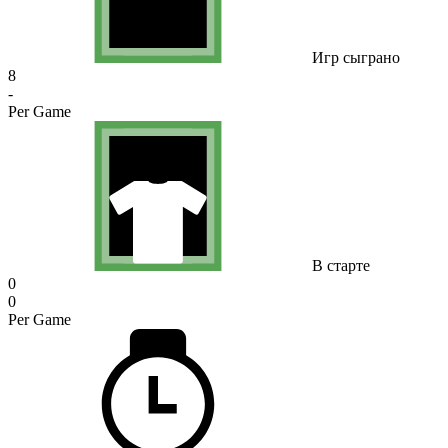
Игр сыграно
8
-
Per Game
В старте
0
0
Per Game