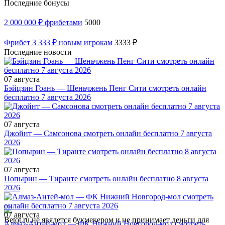
Последние бонусы
2 000 000 ₽ фрибетами
5000
Фрибет 3 333 ₽ новым игрокам
3333 ₽
Последние новости
07 августа
Бэйцзин Гоань — Шеньчжень Пенг Сити смотреть онлайн
бесплатно 7 августа 2026
07 августа
Джойнт — Самсонова смотреть онлайн бесплатно 7 августа
2026
07 августа
Попырин — Тиранте смотреть онлайн бесплатно 8 августа
2026
07 августа
Betot.ru не явялется букмекером и не принимает деньги для
Алмаз-Антей-мол — ФК Нижний Новгород-мол смотреть