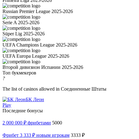
Primeira Liga 2025-2026
Russian Premier League 2025-2026
Serie A 2025-2026
Süper Lig 2025-2026
UEFA Champions League 2025-2026
UEFA Europa League 2025-2026
Второй дивизион Испании 2025-2026
Топ букмекеров
?
The list of casinos allowed in Соединенные Штаты
БК Леон
Play
Последние бонусы
2 000 000 ₽ фрибетами
5000
Фрибет 3 333 ₽ новым игрокам
3333 ₽