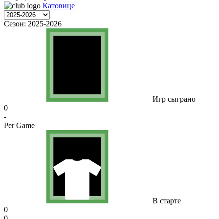
Катовице
Сезон:
2025-2026
Игр сыграно
0
-
Per Game
В старте
0
0