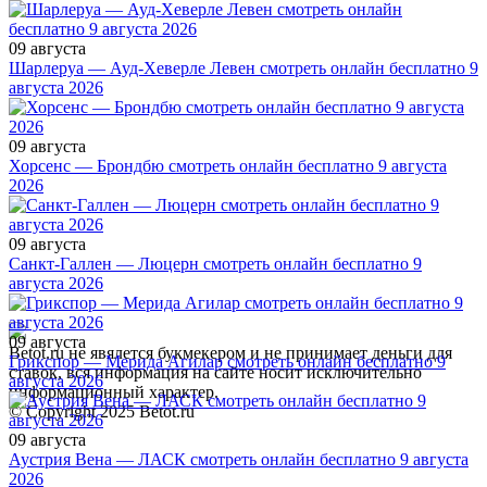
09 августа
Шарлеруа — Ауд-Хеверле Левен смотреть онлайн бесплатно 9
августа 2026
09 августа
Хорсенс — Брондбю смотреть онлайн бесплатно 9 августа
2026
09 августа
Санкт-Галлен — Люцерн смотреть онлайн бесплатно 9
августа 2026
09 августа
Betot.ru не явялется букмекером и не принимает деньги для
Грикспор — Мерида Агилар смотреть онлайн бесплатно 9
ставок, вся информация на сайте носит исключительно
августа 2026
информационный характер.
© Copyright 2025 Betot.ru
09 августа
Аустрия Вена — ЛАСК смотреть онлайн бесплатно 9 августа
2026