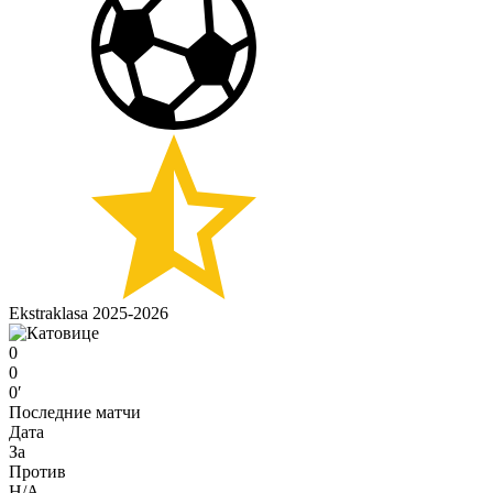
Ekstraklasa 2025-2026
0
0
0′
Последние матчи
Дата
За
Против
H/A