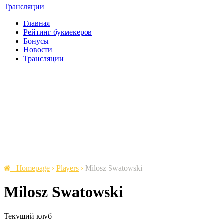
Трансляции
Главная
Рейтинг букмекеров
Бонусы
Новости
Трансляции
Homepage
›
Players
›
Milosz Swatowski
Milosz Swatowski
Текущий клуб