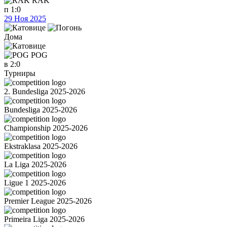
RAK
п
1:0
29 Ноя 2025
Дома
POG
в
2:0
Турниры
2. Bundesliga 2025-2026
Bundesliga 2025-2026
Championship 2025-2026
Ekstraklasa 2025-2026
La Liga 2025-2026
Ligue 1 2025-2026
Premier League 2025-2026
Primeira Liga 2025-2026