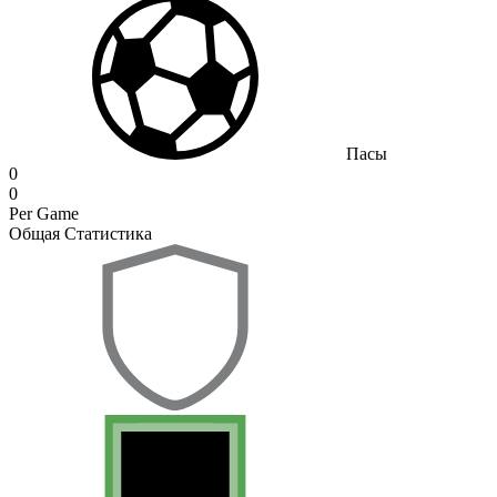
Пасы
0
0
Per Game
Общая Статистика