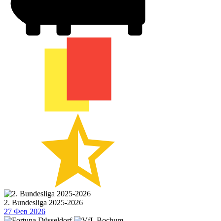
2. Bundesliga 2025-2026
27 Фев 2026