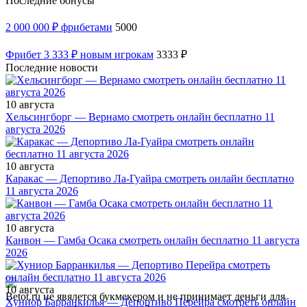
Последние бонусы
2 000 000 ₽ фрибетами
5000
Фрибет 3 333 ₽ новым игрокам
3333 ₽
Последние новости
10 августа
Хельсингборг — Вернамо смотреть онлайн бесплатно 11
августа 2026
10 августа
Каракас — Депортиво Ла-Гуайра смотреть онлайн бесплатно
11 августа 2026
10 августа
Канвон — Гамба Осака смотреть онлайн бесплатно 11 августа
2026
10 августа
Betot.ru не явялется букмекером и не принимает деньги для
Хуниор Барранкилья — Депортиво Перейра смотреть онлайн