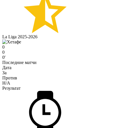
La Liga 2025-2026
0
0
0′
Последние матчи
Дата
За
Против
H/A
Результат