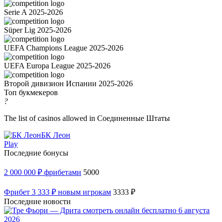
Serie A 2025-2026
Süper Lig 2025-2026
UEFA Champions League 2025-2026
UEFA Europa League 2025-2026
Второй дивизион Испании 2025-2026
Топ букмекеров
?
The list of casinos allowed in Соединенные Штаты
БК Леон
Play
Последние бонусы
2 000 000 ₽ фрибетами
5000
Фрибет 3 333 ₽ новым игрокам
3333 ₽
Последние новости