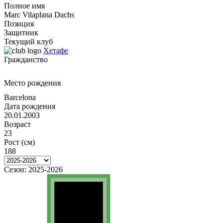
Полное имя
Marc Vilaplana Dachs
Позиция
Защитник
Текущий клуб
Хетафе
Гражданство
Место рождения
Barcelona
Дата рождения
20.01.2003
Возраст
23
Рост (см)
188
Сезон:
2025-2026