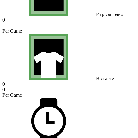
Игр сыграно
0
-
Per Game
В старте
0
0
Per Game