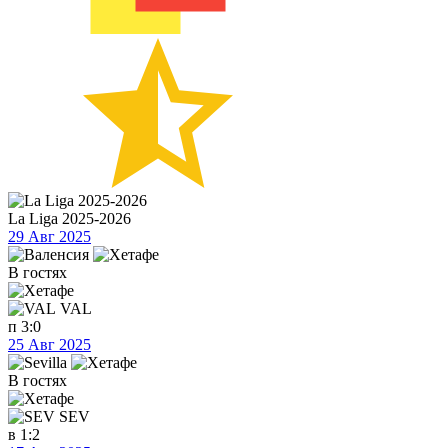
La Liga 2025-2026
29 Авг 2025
В гостях
VAL
п
3:0
25 Авг 2025
В гостях
SEV
в
1:2