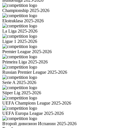
Bundesliga 2025-2026
Championship 2025-2026
Ekstraklasa 2025-2026
La Liga 2025-2026
Ligue 1 2025-2026
Premier League 2025-2026
Primeira Liga 2025-2026
Russian Premier League 2025-2026
Serie A 2025-2026
Süper Lig 2025-2026
UEFA Champions League 2025-2026
UEFA Europa League 2025-2026
Второй дивизион Испании 2025-2026