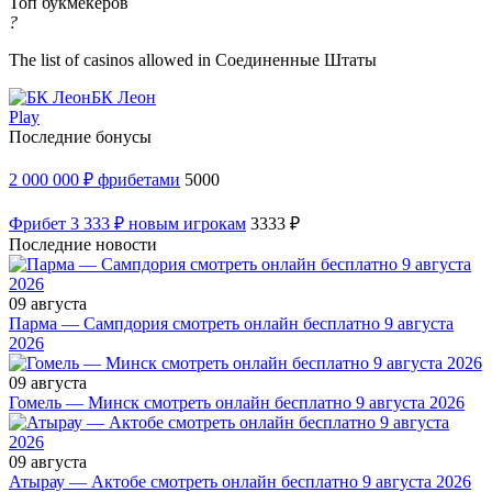
Топ букмекеров
?
The list of casinos allowed in Соединенные Штаты
БК Леон
Play
Последние бонусы
2 000 000 ₽ фрибетами
5000
Фрибет 3 333 ₽ новым игрокам
3333 ₽
Последние новости
09 августа
Парма — Сампдория смотреть онлайн бесплатно 9 августа
2026
09 августа
Гомель — Минск смотреть онлайн бесплатно 9 августа 2026
09 августа
Атырау — Актобе смотреть онлайн бесплатно 9 августа 2026