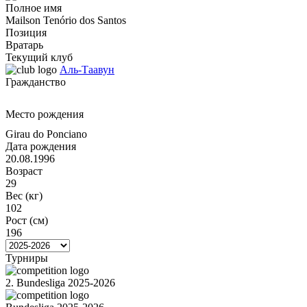
Полное имя
Mailson Tenório dos Santos
Позиция
Вратарь
Текущий клуб
Аль-Таавун
Гражданство
Место рождения
Girau do Ponciano
Дата рождения
20.08.1996
Возраст
29
Вес (кг)
102
Рост (см)
196
Турниры
2. Bundesliga 2025-2026