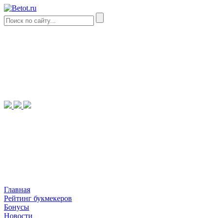
Главная
Рейтинг букмекеров
Бонусы
Новости