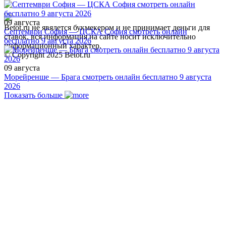
09 августа
Betot.ru не явялется букмекером и не принимает деньги для
Септември София — ЦСКА София смотреть онлайн
ставок, вся информация на сайте носит исключительно
бесплатно 9 августа 2026
информационный характер.
© Copyright 2025 Betot.ru
09 августа
Морейренше — Брага смотреть онлайн бесплатно 9 августа
2026
Показать больше