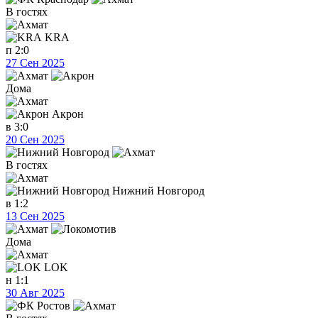
В гостях
KRA
п
2:0
27 Сен 2025
Дома
Акрон
в
3:0
20 Сен 2025
В гостях
Нижний Новгород
в
1:2
13 Сен 2025
Дома
LOK
н
1:1
30 Авг 2025