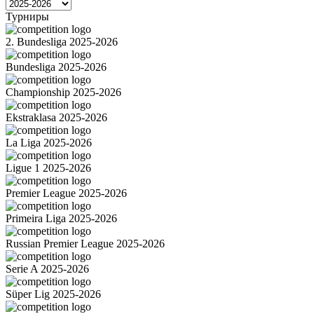
Турниры
2. Bundesliga 2025-2026
Bundesliga 2025-2026
Championship 2025-2026
Ekstraklasa 2025-2026
La Liga 2025-2026
Ligue 1 2025-2026
Premier League 2025-2026
Primeira Liga 2025-2026
Russian Premier League 2025-2026
Serie A 2025-2026
Süper Lig 2025-2026