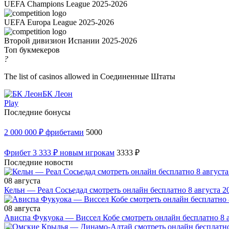
UEFA Champions League 2025-2026
UEFA Europa League 2025-2026
Второй дивизион Испании 2025-2026
Топ букмекеров
?
The list of casinos allowed in Соединенные Штаты
БК Леон
Play
Последние бонусы
2 000 000 ₽ фрибетами
5000
Фрибет 3 333 ₽ новым игрокам
3333 ₽
Последние новости
08 августа
Кельн — Реал Сосьедад смотреть онлайн бесплатно 8 августа 2
08 августа
Ависпа Фукуока — Виссел Кобе смотреть онлайн бесплатно 8 а