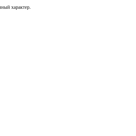
нный характер.