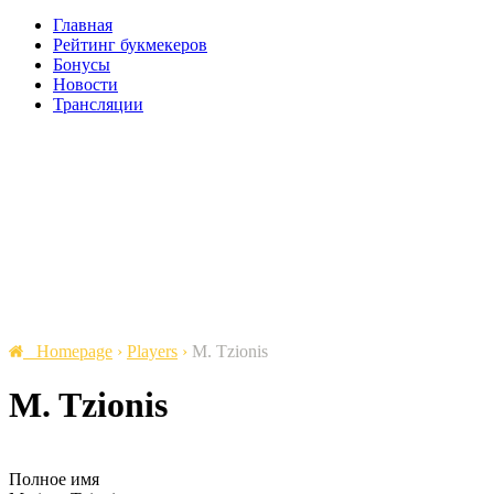
Главная
Рейтинг букмекеров
Бонусы
Новости
Трансляции
Homepage
›
Players
›
M. Tzionis
M. Tzionis
Полное имя