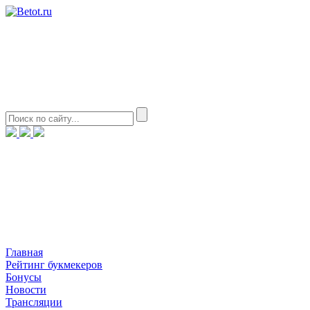
Главная
Рейтинг букмекеров
Бонусы
Новости
Трансляции