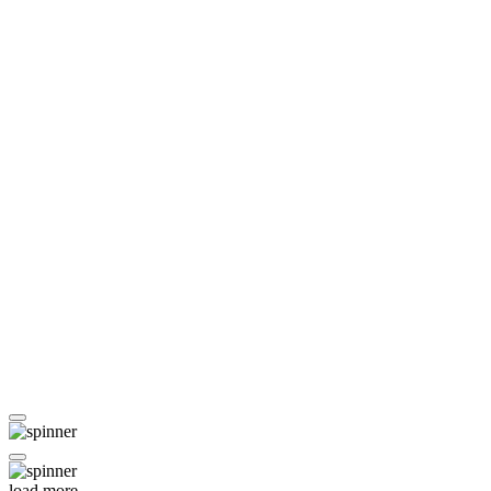
load more