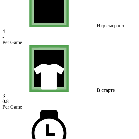
Игр сыграно
4
-
Per Game
В старте
3
0.8
Per Game