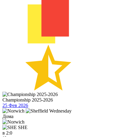
Championship 2025-2026
25 Фев 2026
Дома
SHE
в
2:0