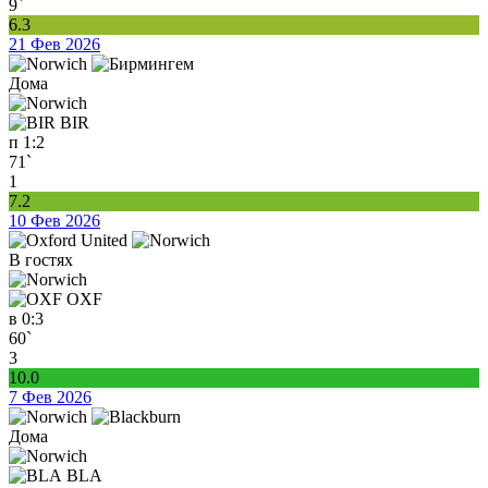
9`
6.3
21 Фев 2026
Дома
BIR
п
1:2
71`
1
7.2
10 Фев 2026
В гостях
OXF
в
0:3
60`
3
10.0
7 Фев 2026
Дома
BLA