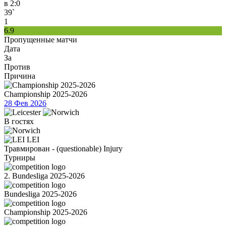
в
2:0
39`
1
6.9
Пропущенные матчи
Дата
За
Против
Причина
Championship 2025-2026
28 Фев 2026
В гостях
LEI
Травмирован - (questionable) Injury
Турниры
2. Bundesliga 2025-2026
Bundesliga 2025-2026
Championship 2025-2026