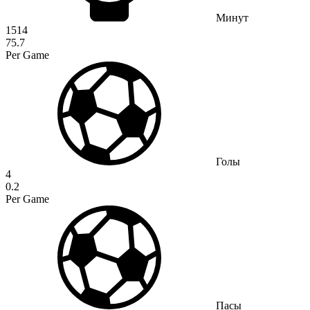
Минут
1514
75.7
Per Game
Голы
4
0.2
Per Game
Пасы