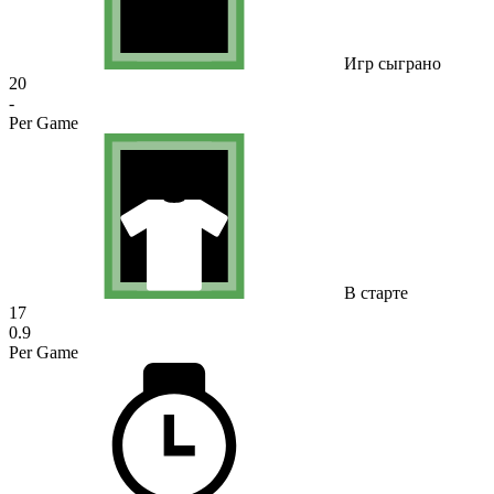
Игр сыграно
20
-
Per Game
В старте
17
0.9
Per Game