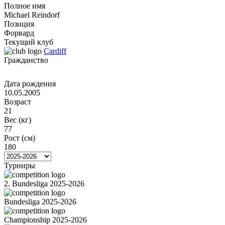
Полное имя
Michael Reindorf
Позиция
Форвард
Текущий клуб
Cardiff
Гражданство
Дата рождения
10.05.2005
Возраст
21
Вес (кг)
77
Рост (см)
180
Турниры
2. Bundesliga 2025-2026
Bundesliga 2025-2026
Championship 2025-2026