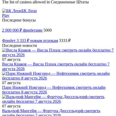
The list of casinos allowed in Соединенные Штаты
БК Леон
Play
Последние бонусы
2 000 000 ₽ фрибетами
5000
Фрибет 3 333 ₽ новым игрокам
3333 ₽
Последние новости
07 августа
Висла Краков — Висла Плоцк смотреть онлайн бесплатно 7
августа 2026
07 августа
Пари Нижний Новгород — Нефтехимик смотреть онлайн
бесплатно 8 августа 2026
07 августа
Вальдхоф Мангейм — Фортуна Дюссельдорф смотреть
онлайн бесплатно 7 августа 2026