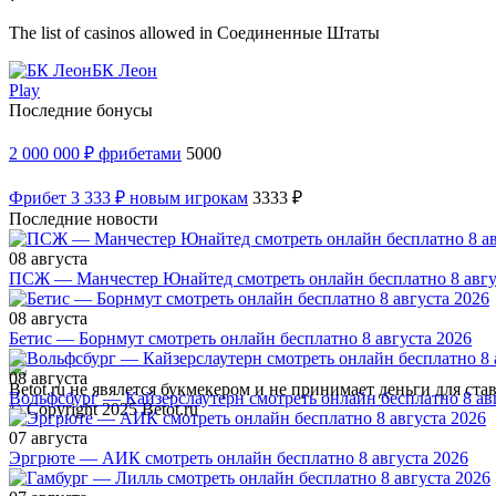
The list of casinos allowed in Соединенные Штаты
БК Леон
Play
Последние бонусы
2 000 000 ₽ фрибетами
5000
Фрибет 3 333 ₽ новым игрокам
3333 ₽
Последние новости
08 августа
ПСЖ — Манчестер Юнайтед смотреть онлайн бесплатно 8 авгу
08 августа
Бетис — Борнмут смотреть онлайн бесплатно 8 августа 2026
08 августа
Betot.ru не явялется букмекером и не принимает деньги для с
Вольфсбург — Кайзерслаутерн смотреть онлайн бесплатно 8 ав
© Copyright 2025 Betot.ru
07 августа
Эргрюте — АИК смотреть онлайн бесплатно 8 августа 2026