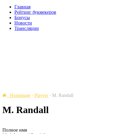
Главная
Рейтинг букмекеров
Бонусы
Новости
Трансляции
Homepage
›
Players
›
M. Randall
M. Randall
Полное имя