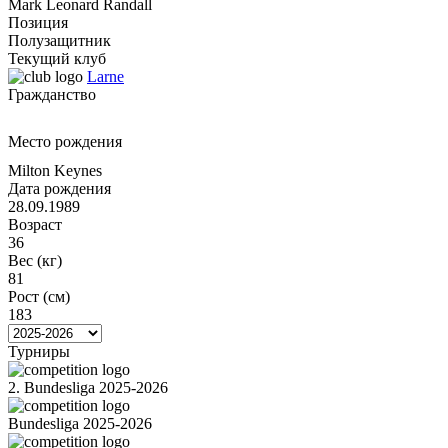
Mark Leonard Randall
Позиция
Полузащитник
Текущий клуб
Larne
Гражданство
Место рождения
Milton Keynes
Дата рождения
28.09.1989
Возраст
36
Вес (кг)
81
Рост (см)
183
Турниры
2. Bundesliga 2025-2026
Bundesliga 2025-2026