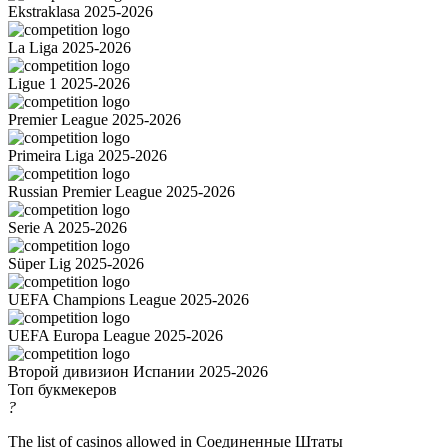
Ekstraklasa 2025-2026
La Liga 2025-2026
Ligue 1 2025-2026
Premier League 2025-2026
Primeira Liga 2025-2026
Russian Premier League 2025-2026
Serie A 2025-2026
Süper Lig 2025-2026
UEFA Champions League 2025-2026
UEFA Europa League 2025-2026
Второй дивизион Испании 2025-2026
Топ букмекеров
?
The list of casinos allowed in Соединенные Штаты