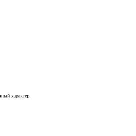
нный характер.