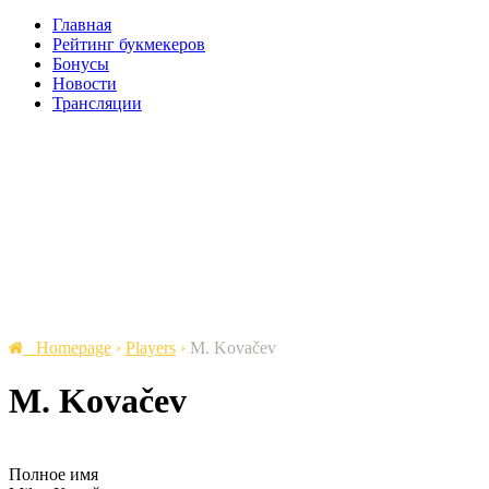
Главная
Рейтинг букмекеров
Бонусы
Новости
Трансляции
Homepage
›
Players
›
M. Kovačev
M. Kovačev
Полное имя