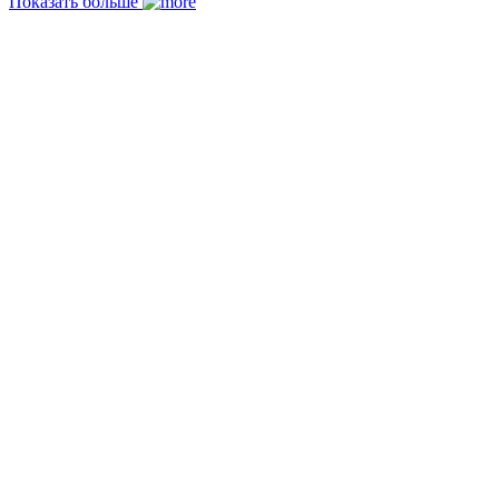
Показать больше