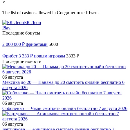
?
The list of casinos allowed in Соединенные Штаты
БК Леон
Play
Последние бонусы
2 000 000 ₽ фрибетами
5000
Фрибет 3 333 ₽ новым игрокам
3333 ₽
Последние новости
06 августа
Мексика до 20 — Панама до 20 смотреть онлайн бесплатно 6
августа 2026
06 августа
Соболенко — Чжан смотреть онлайн бесплатно 7 августа 2026
06 августа
Бартункова — Анисимова смотреть онлайн бесплатно 7