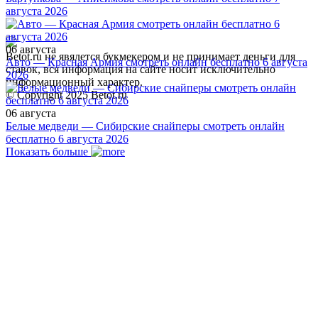
августа 2026
06 августа
Betot.ru не явялется букмекером и не принимает деньги для
Авто — Красная Армия смотреть онлайн бесплатно 6 августа
ставок, вся информация на сайте носит исключительно
2026
информационный характер.
© Copyright 2025 Betot.ru
06 августа
Белые медведи — Сибирские снайперы смотреть онлайн
бесплатно 6 августа 2026
Показать больше