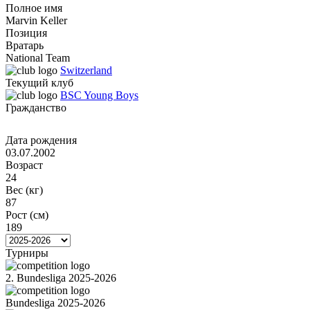
Полное имя
Marvin Keller
Позиция
Вратарь
National Team
Switzerland
Текущий клуб
BSC Young Boys
Гражданство
Дата рождения
03.07.2002
Возраст
24
Вес (кг)
87
Рост (см)
189
Турниры
2. Bundesliga 2025-2026
Bundesliga 2025-2026