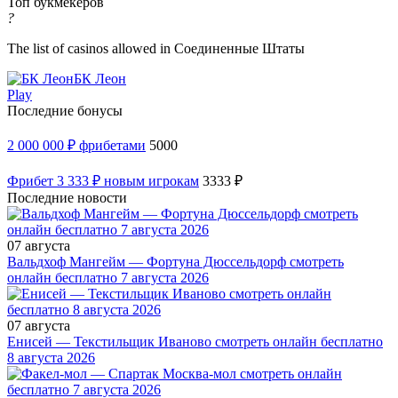
Топ букмекеров
?
The list of casinos allowed in Соединенные Штаты
БК Леон
Play
Последние бонусы
2 000 000 ₽ фрибетами
5000
Фрибет 3 333 ₽ новым игрокам
3333 ₽
Последние новости
07 августа
Вальдхоф Мангейм — Фортуна Дюссельдорф смотреть
онлайн бесплатно 7 августа 2026
07 августа
Енисей — Текстильщик Иваново смотреть онлайн бесплатно
8 августа 2026