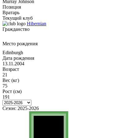
Murray Johnson
Позиция
Вратарь
Текущий клуб
Hibernian
Гражданство
Место рождения
Edinburgh
Дата рождения
13.11.2004
Возраст
21
Вес (кг)
75
Рост (см)
191
Сезон:
2025-2026