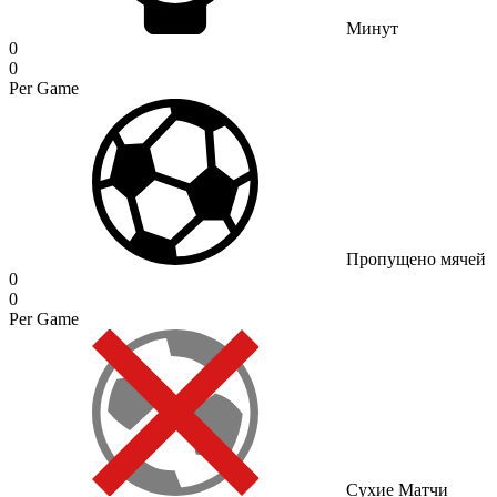
Минут
0
0
Per Game
Пропущено мячей
0
0
Per Game
Сухие Матчи