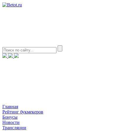
Главная
Рейтинг букмекеров
Бонусы
Новости
Трансляции