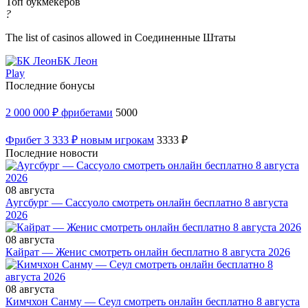
Топ букмекеров
?
The list of casinos allowed in Соединенные Штаты
БК Леон
Play
Последние бонусы
2 000 000 ₽ фрибетами
5000
Фрибет 3 333 ₽ новым игрокам
3333 ₽
Последние новости
08 августа
Аугсбург — Сассуоло смотреть онлайн бесплатно 8 августа
2026
08 августа
Кайрат — Женис смотреть онлайн бесплатно 8 августа 2026
08 августа
Кимчхон Санму — Сеул смотреть онлайн бесплатно 8 августа