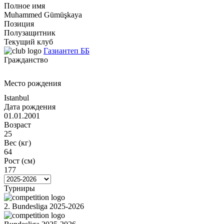
Полное имя
Muhammed Gümüşkaya
Позиция
Полузащитник
Текущий клуб
Газиантеп ББ
Гражданство
Место рождения
Istanbul
Дата рождения
01.01.2001
Возраст
25
Вес (кг)
64
Рост (см)
177
Турниры
2. Bundesliga 2025-2026