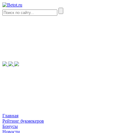
Главная
Рейтинг букмекеров
Бонусы
Новости