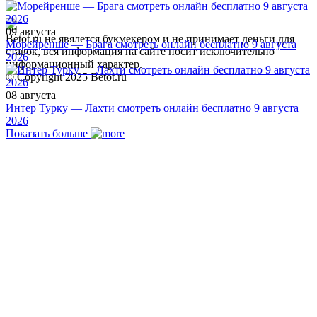
09 августа
Betot.ru не явялется букмекером и не принимает деньги для
Морейренше — Брага смотреть онлайн бесплатно 9 августа
ставок, вся информация на сайте носит исключительно
2026
информационный характер.
© Copyright 2025 Betot.ru
08 августа
Интер Турку — Лахти смотреть онлайн бесплатно 9 августа
2026
Показать больше