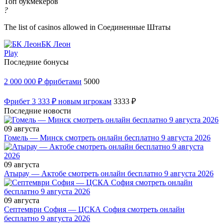
Топ букмекеров
?
The list of casinos allowed in Соединенные Штаты
БК Леон
Play
Последние бонусы
2 000 000 ₽ фрибетами
5000
Фрибет 3 333 ₽ новым игрокам
3333 ₽
Последние новости
09 августа
Гомель — Минск смотреть онлайн бесплатно 9 августа 2026
09 августа
Атырау — Актобе смотреть онлайн бесплатно 9 августа 2026
09 августа
Септември София — ЦСКА София смотреть онлайн
бесплатно 9 августа 2026