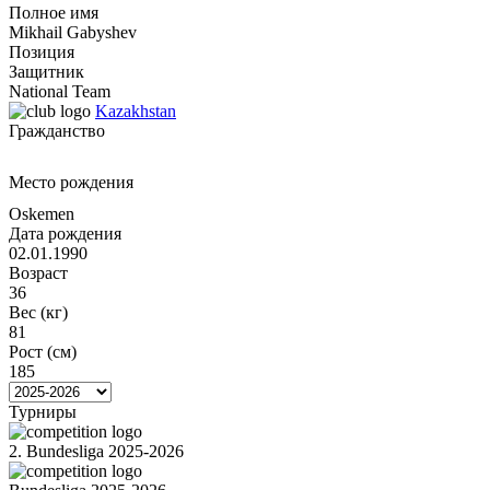
Полное имя
Mikhail Gabyshev
Позиция
Защитник
National Team
Kazakhstan
Гражданство
Место рождения
Oskemen
Дата рождения
02.01.1990
Возраст
36
Вес (кг)
81
Рост (см)
185
Турниры
2. Bundesliga 2025-2026