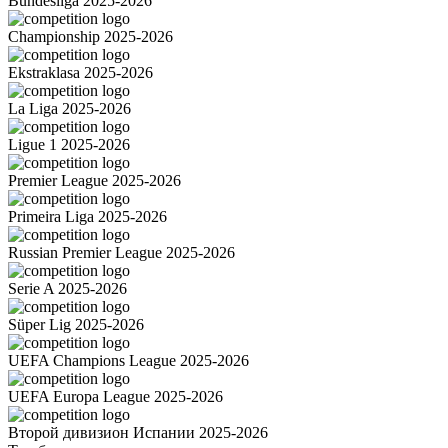
Bundesliga 2025-2026
Championship 2025-2026
Ekstraklasa 2025-2026
La Liga 2025-2026
Ligue 1 2025-2026
Premier League 2025-2026
Primeira Liga 2025-2026
Russian Premier League 2025-2026
Serie A 2025-2026
Süper Lig 2025-2026
UEFA Champions League 2025-2026
UEFA Europa League 2025-2026
Второй дивизион Испании 2025-2026