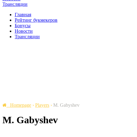
Трансляции
Главная
Рейтинг букмекеров
Бонусы
Новости
Трансляции
Homepage
›
Players
›
M. Gabyshev
M. Gabyshev