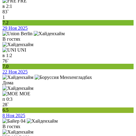
FRE
в
2:1
83`
1
7.2
29 Ноя 2025
В гостях
UNI
в
1:2
76`
7.0
22 Ноя 2025
Дома
MOE
п
0:3
28`
6.5
8 Ноя 2025
В гостях