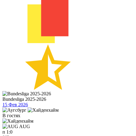
Bundesliga 2025-2026
15 Фев 2026
В гостях
AUG
п
1:0