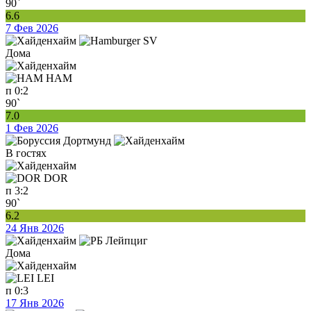
90`
6.6
7 Фев 2026
Дома
HAM
п
0:2
90`
7.0
1 Фев 2026
В гостях
DOR
п
3:2
90`
6.2
24 Янв 2026
Дома
LEI
п
0:3
17 Янв 2026