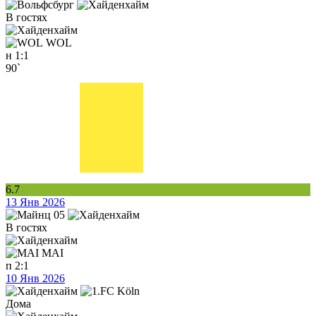
В гостях
WOL
н
1:1
90`
6.7
13 Янв 2026
В гостях
MAI
п
2:1
10 Янв 2026
Дома