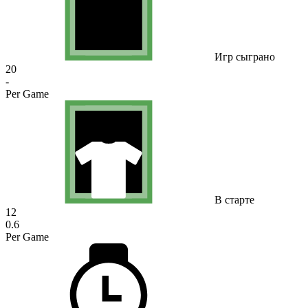
Игр сыграно
20
-
Per Game
В старте
12
0.6
Per Game