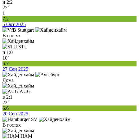
н
2:2
27`
1
7.2
5 Окт 2025
В гостях
STU
п
1:0
10`
6.7
27 Сен 2025
Дома
AUG
в
2:1
22`
6.6
20 Сен 2025
В гостях
HAM