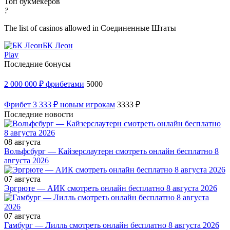
Топ букмекеров
?
The list of casinos allowed in Соединенные Штаты
БК Леон
Play
Последние бонусы
2 000 000 ₽ фрибетами
5000
Фрибет 3 333 ₽ новым игрокам
3333 ₽
Последние новости
08 августа
Вольфсбург — Кайзерслаутерн смотреть онлайн бесплатно 8
августа 2026
07 августа
Эргрюте — АИК смотреть онлайн бесплатно 8 августа 2026
07 августа
Гамбург — Лилль смотреть онлайн бесплатно 8 августа 2026