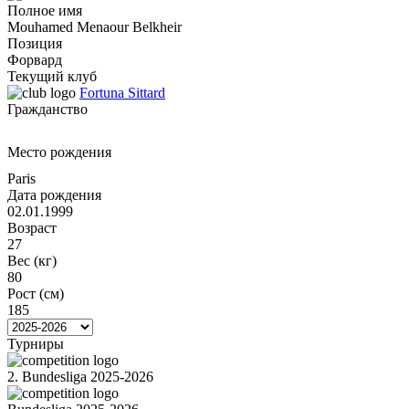
Полное имя
Mouhamed Menaour Belkheir
Позиция
Форвард
Текущий клуб
Fortuna Sittard
Гражданство
Место рождения
Paris
Дата рождения
02.01.1999
Возраст
27
Вес (кг)
80
Рост (см)
185
Турниры
2. Bundesliga 2025-2026