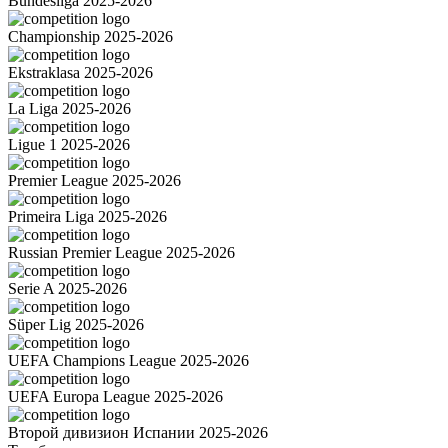
Bundesliga 2025-2026
Championship 2025-2026
Ekstraklasa 2025-2026
La Liga 2025-2026
Ligue 1 2025-2026
Premier League 2025-2026
Primeira Liga 2025-2026
Russian Premier League 2025-2026
Serie A 2025-2026
Süper Lig 2025-2026
UEFA Champions League 2025-2026
UEFA Europa League 2025-2026
Второй дивизион Испании 2025-2026