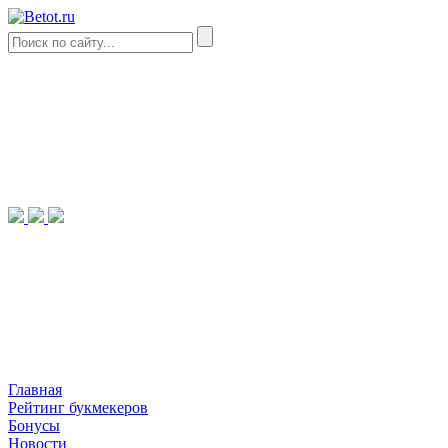
Главная
Рейтинг букмекеров
Бонусы
Новости