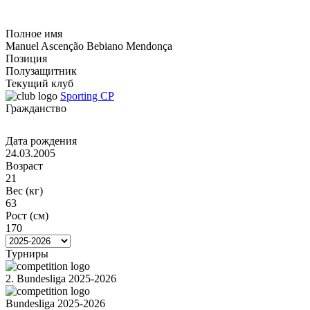
Полное имя
Manuel Ascenção Bebiano Mendonça
Позиция
Полузащитник
Текущий клуб
Sporting CP
Гражданство
Дата рождения
24.03.2005
Возраст
21
Вес (кг)
63
Рост (см)
170
Турниры
2. Bundesliga 2025-2026
Bundesliga 2025-2026