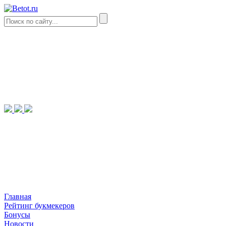
Главная
Рейтинг букмекеров
Бонусы
Новости