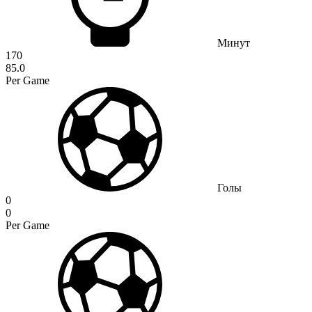
Минут
170
85.0
Per Game
Голы
0
0
Per Game