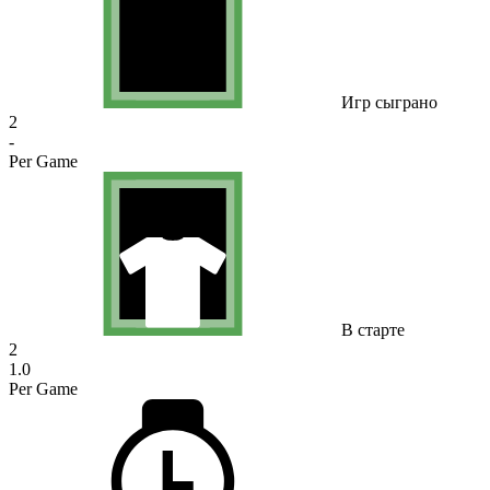
Игр сыграно
2
-
Per Game
В старте
2
1.0
Per Game