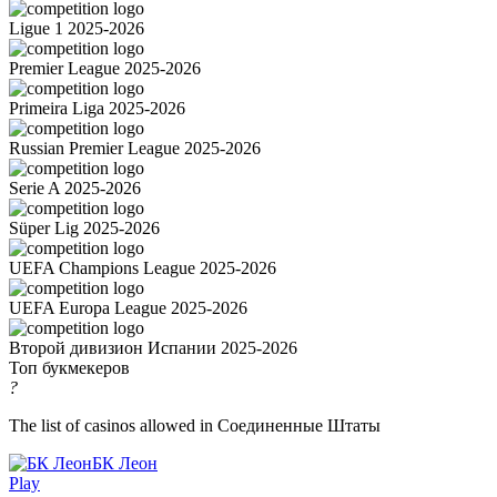
Ligue 1 2025-2026
Premier League 2025-2026
Primeira Liga 2025-2026
Russian Premier League 2025-2026
Serie A 2025-2026
Süper Lig 2025-2026
UEFA Champions League 2025-2026
UEFA Europa League 2025-2026
Второй дивизион Испании 2025-2026
Топ букмекеров
?
The list of casinos allowed in Соединенные Штаты
БК Леон
Play