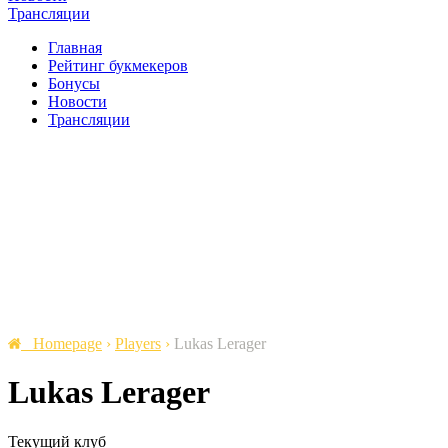
Трансляции
Главная
Рейтинг букмекеров
Бонусы
Новости
Трансляции
Homepage
›
Players
›
Lukas Lerager
Lukas Lerager
Текущий клуб