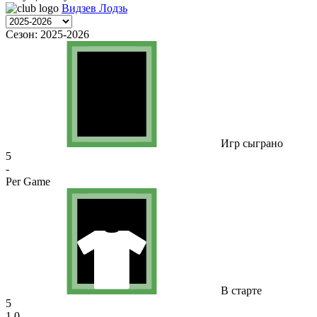
Видзев Лодзь
Сезон:
2025-2026
Игр сыграно
5
-
Per Game
В старте
5
1.0