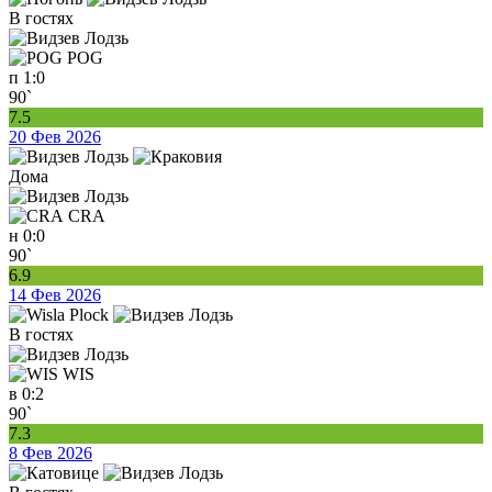
В гостях
POG
п
1:0
90`
7.5
20 Фев 2026
Дома
CRA
н
0:0
90`
6.9
14 Фев 2026
В гостях
WIS
в
0:2
90`
7.3
8 Фев 2026