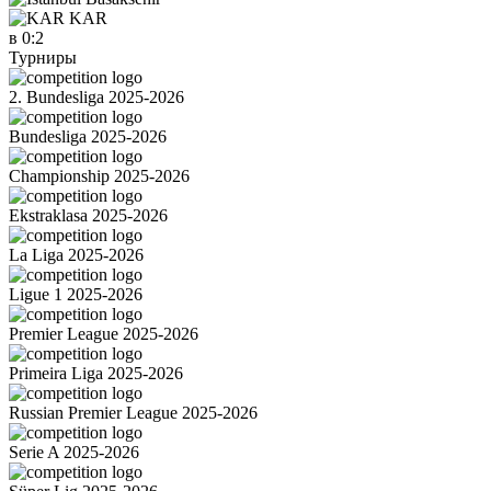
KAR
в
0:2
Турниры
2. Bundesliga 2025-2026
Bundesliga 2025-2026
Championship 2025-2026
Ekstraklasa 2025-2026
La Liga 2025-2026
Ligue 1 2025-2026
Premier League 2025-2026
Primeira Liga 2025-2026
Russian Premier League 2025-2026
Serie A 2025-2026