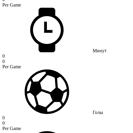
Per Game
Минут
0
0
Per Game
Голы
0
0
Per Game