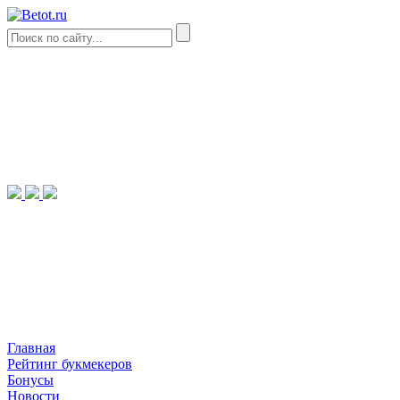
Главная
Рейтинг букмекеров
Бонусы
Новости