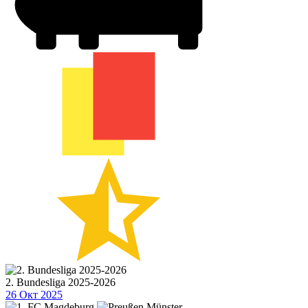
2. Bundesliga 2025-2026
26 Окт 2025