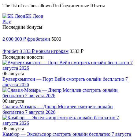
The list of casinos allowed in Соединенные Штаты
БК Леон
Play
Последние бонусы
2 000 000 ₽ фрибетами
5000
Фрибет 3 333 ₽ новым игрокам
3333 ₽
Последние новости
06 августа
Вулверхэмптон — Порт Вейл смотреть онлайн бесплатно 7
августа 2026
06 августа
Славия-Мозырь — Днепр Могилев смотреть онлайн
бесплатно 7 августа 2026
06 августа
Камбюр — Эксельсиор смотреть онлайн бесплатно 7 августа