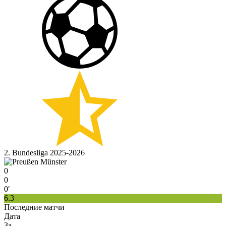
2. Bundesliga 2025-2026
0
0
0′
6.3
Последние матчи
Дата
За