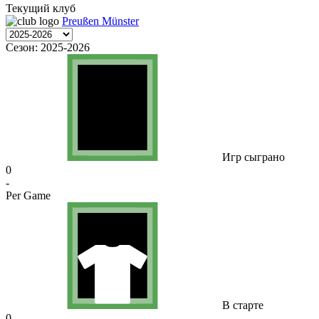
Текущий клуб
Preußen Münster
Сезон:
2025-2026
Игр сыграно
0
-
Per Game
В старте
0