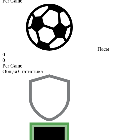
Per Game
Пасы
0
0
Per Game
Общая Статистика