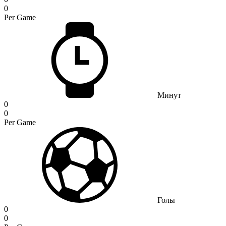
0
Per Game
Минут
0
0
Per Game
Голы
0
0