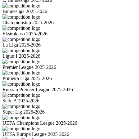
2. Bundesliga 2025-2026
Bundesliga 2025-2026
Championship 2025-2026
Ekstraklasa 2025-2026
La Liga 2025-2026
Ligue 1 2025-2026
Premier League 2025-2026
Primeira Liga 2025-2026
Russian Premier League 2025-2026
Serie A 2025-2026
Süper Lig 2025-2026
UEFA Champions League 2025-2026
UEFA Europa League 2025-2026