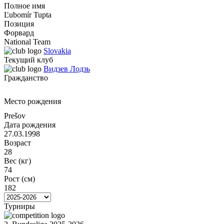
Полное имя
Ľubomír Tupta
Позиция
Форвард
National Team
Slovakia
Текущий клуб
Видзев Лодзь
Гражданство
Место рождения
Prešov
Дата рождения
27.03.1998
Возраст
28
Вес (кг)
74
Рост (см)
182
Турниры