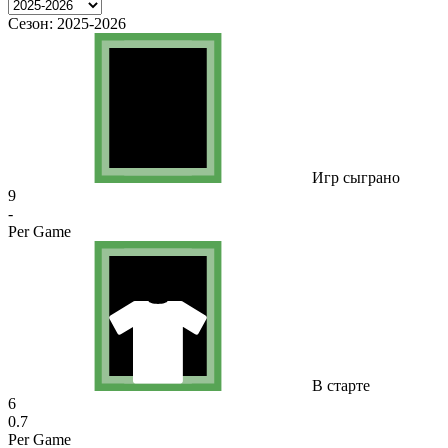
Сезон:
2025-2026
Игр сыграно
9
-
Per Game
В старте
6
0.7
Per Game