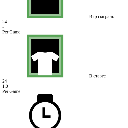
Игр сыграно
24
-
Per Game
В старте
24
1.0
Per Game