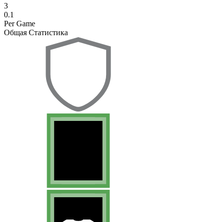
3
0.1
Per Game
Общая Статистика