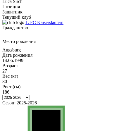
Luca Sirch
Позиция
Защитник
Текущий клуб
1. FC Kaiserslautern
Гражданство
Место рождения
Augsburg
Дата рождения
14.06.1999
Возраст
27
Вес (кг)
80
Рост (см)
186
Сезон:
2025-2026