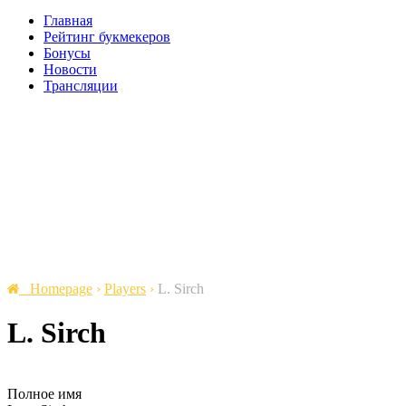
Главная
Рейтинг букмекеров
Бонусы
Новости
Трансляции
Homepage
›
Players
›
L. Sirch
L. Sirch
Полное имя