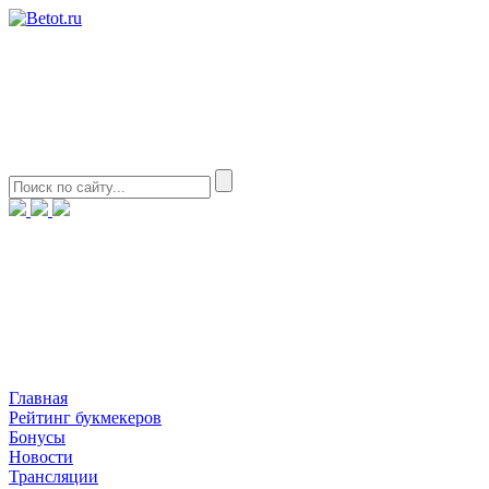
Главная
Рейтинг букмекеров
Бонусы
Новости
Трансляции