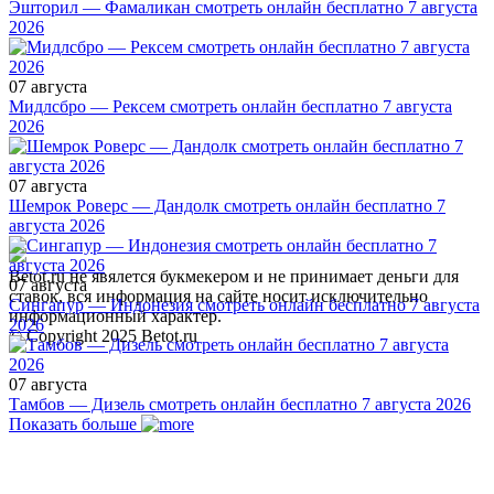
Эшторил — Фамаликан смотреть онлайн бесплатно 7 августа
2026
07 августа
Мидлсбро — Рексем смотреть онлайн бесплатно 7 августа
2026
07 августа
Шемрок Роверс — Дандолк смотреть онлайн бесплатно 7
августа 2026
Betot.ru не явялется букмекером и не принимает деньги для
07 августа
ставок, вся информация на сайте носит исключительно
Сингапур — Индонезия смотреть онлайн бесплатно 7 августа
информационный характер.
2026
© Copyright 2025 Betot.ru
07 августа
Тамбов — Дизель смотреть онлайн бесплатно 7 августа 2026
Показать больше