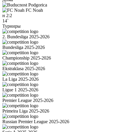
FC Noah
н
2:2
14`
Турниры
2. Bundesliga 2025-2026
Bundesliga 2025-2026
Championship 2025-2026
Ekstraklasa 2025-2026
La Liga 2025-2026
Ligue 1 2025-2026
Premier League 2025-2026
Primeira Liga 2025-2026
Russian Premier League 2025-2026