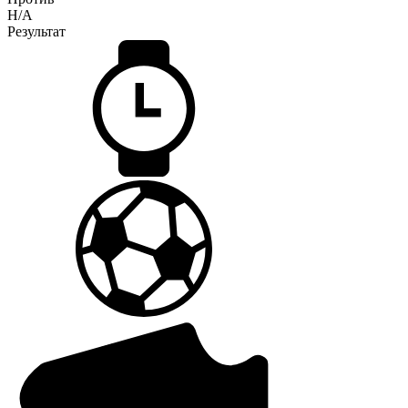
H/A
Результат