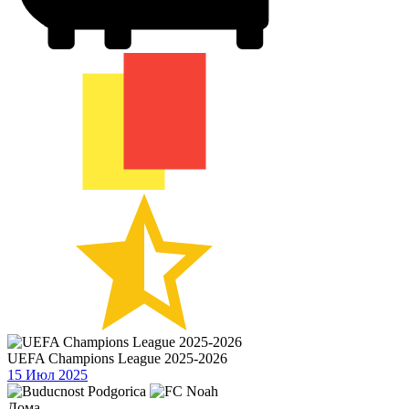
UEFA Champions League 2025-2026
15 Июл 2025
Дома