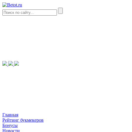
Главная
Рейтинг букмекеров
Бонусы
Новости