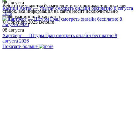
08 августа
Betot.ru не явялется букмекером и не принимает деньги для
Каспий Актау — Улытау смотреть онлайн бесплатно 8 августа
ставок, вся информация на сайте носит исключительно
2026
информационный характер.
© Copyright 2025 Betot.ru
08 августа
Хартберг — Штурм Грац смотреть онлайн бесплатно 8
августа 2026
Показать больше