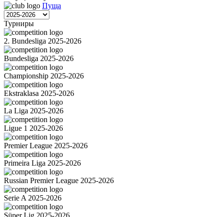
Пуща
Турниры
2. Bundesliga 2025-2026
Bundesliga 2025-2026
Championship 2025-2026
Ekstraklasa 2025-2026
La Liga 2025-2026
Ligue 1 2025-2026
Premier League 2025-2026
Primeira Liga 2025-2026
Russian Premier League 2025-2026
Serie A 2025-2026
Süper Lig 2025-2026