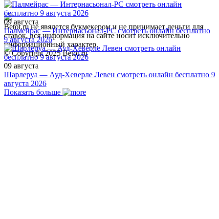
09 августа
Betot.ru не явялется букмекером и не принимает деньги для
Палмейрас — Интернасьонал-РС смотреть онлайн бесплатно
ставок, вся информация на сайте носит исключительно
9 августа 2026
информационный характер.
© Copyright 2025 Betot.ru
09 августа
Шарлеруа — Ауд-Хеверле Левен смотреть онлайн бесплатно 9
августа 2026
Показать больше